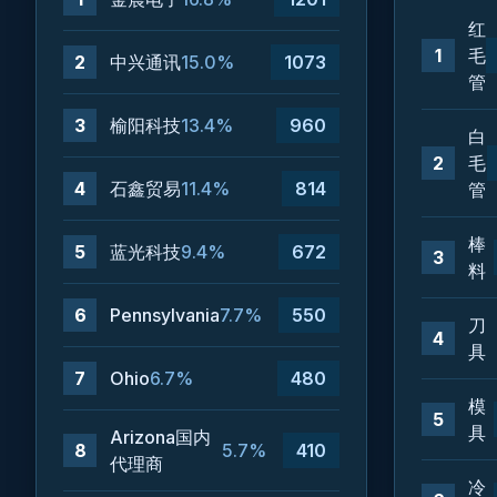
红
1
毛
2
中兴通讯
15.0%
1073
管
3
榆阳科技
13.4%
960
白
2
毛
4
石鑫贸易
11.4%
814
管
棒
5
蓝光科技
9.4%
672
3
料
6
Pennsylvania
7.7%
550
刀
4
具
7
Ohio
6.7%
480
模
5
具
Arizona国内
8
5.7%
410
代理商
冷