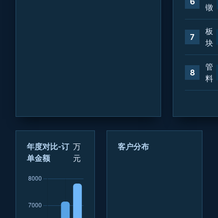
6
镦
板
7
块
管
8
料
年度对比-订
万
客户分布
单金额
元