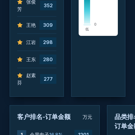
张俊
352
芳
王艳
309
江岩
298
王东
280
赵素
277
芬
客户排名-订单金额
品类排
万元
订单金
1
金晨电子
16.8%
1201