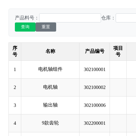
产品料号：
仓库：
查询
重置
序
项目
名称
产品编号
号
号
电机轴组件
1
302100001
电机轴
2
302100002
输出轴
3
302100006
9款齿轮
4
302200001